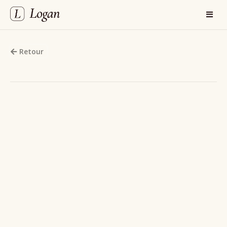
Retour
Clients
/
Ngo Jung & Partners
L’IA sans surpromesse : ce
que Marion Ngo attendait
vraiment d’une solution
comme Logan
Entretien avec Marion Ngo