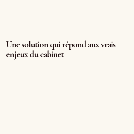
Une solution qui répond aux vrais
enjeux du cabinet
Logan s’inscrit dans cette logique : un accélérateur de
productivité, capable de générer rapidement des
documents bien structurés, de faciliter les itérations