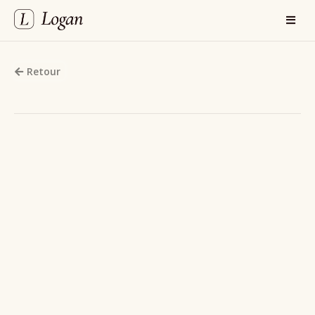
Retour
Clients
/
SIENNA Avocats
Centralisation, adaptation,
performance : comment le
cabinet
structure la production
documentaire grâce à Logan
Entretien avec Jacques Mazé et Bruno Peduzzi